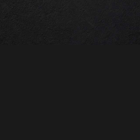
Kontakte
Wo finden Sie un
Via M. Mazzacurati
Reggio Emilia (RE
Telefonnummer
+39 0522 18498