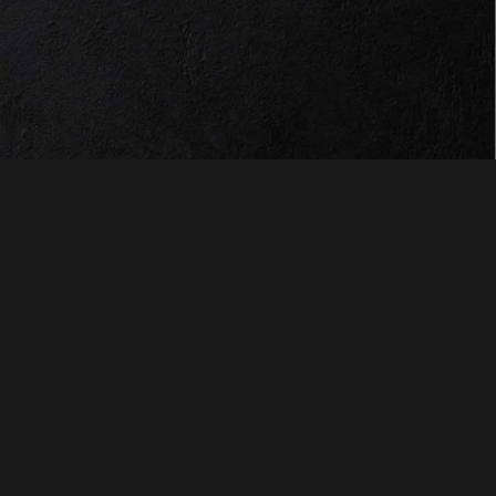
SUCHEN SIE
PINSAMI IN
s
SUPERMÄRKTEN?
, 13/B – 42122
)
Besuchen Sie uns auf