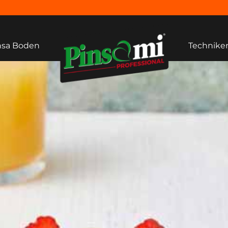
nsa Boden
Technike