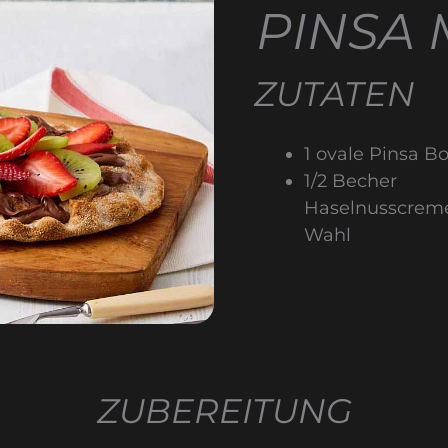
PINSA 
ZUTATEN
1 ovale Pinsa B
1/2 Becher
Haselnusscrem
Wahl
ZUBEREITUNG