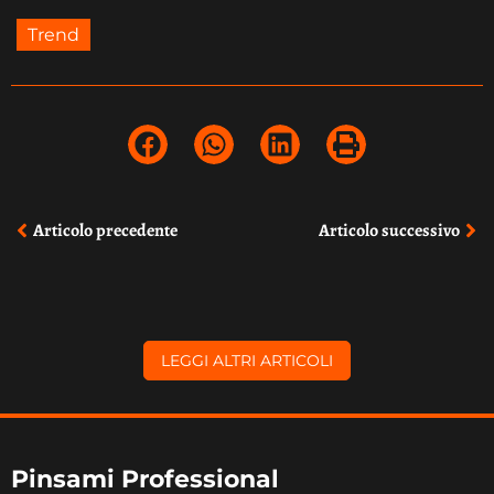
Trend
Prev
Ne
Articolo precedente
Articolo successivo
LEGGI ALTRI ARTICOLI
Pinsami Professional