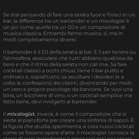
Se stai pensando di fare una serata fuori e finisci in un
bar, la differenza tra un bartender e un mixologist è
un po’ come quella tra un DJ e un compositore di
musica classica. Entrambi fanno musica, sì, ma in
modi completamente diversi.
Il bartender è il DJ della serata al bar. È lì per tenere su
l’atmosfera, assicurarsi che tutti abbiano qualcosa da
bere e che il ritmo della serata non cali mai. Sa fare
cocktail classici a occhi chiusi, tiene il bar pulito e
ordinato e, soprattutto, sa ascoltare i desideri (e a
volte le confessioni) dei clienti, diventando per molti
un vero e proprio psicologo da bancone. Se vuoi una
birra, un bicchiere di vino, o un cocktail semplice ma
fatto bene, devi rivolgerti al bartender.
Il
mixologist
, invece, è come il compositore che si
siede al pianoforte per creare una sinfonia di sapori. È
la figura che studia, sperimenta, e crea nuovi cocktail
come se fossero opere d’arte. Il mixologist conosce la
storia di ogni ingrediente e gioca con essi per creare