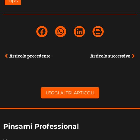
Tips
Precedente
Su
Articolo precedente
Articolo successivo
LEGGI ALTRI ARTICOLI
Pinsami Professional