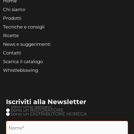
Home
Chi siamo
Prodotti
Tecniche e consigli
Ricette
News e suggerimenti
Contatti
Scarica il catalogo
Whistleblowing
Iscriviti alla Newsletter
*
"
" indica i campi obbligatori
Tipologia
Sono un RISTORATORE
Nome
Cognome
*
Sono un DISTRIBUTORE HORECA
Nome
e
cognome
*