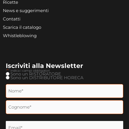
Ricette
News e suggerimenti
Contatti
Scarica il catalogo
Whistleblowing
Iscriviti alla Newsletter
*
"
" indica i campi obbligatori
Tipologia
Sono un RISTORATORE
Nome
Cognome
*
Sono un DISTRIBUTORE HORECA
Nome
e
cognome
*
Email
*