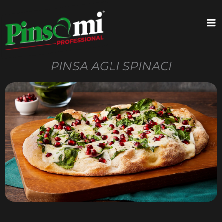
Vai
contenuto
al
contenuto
PINSA AGLI SPINACI