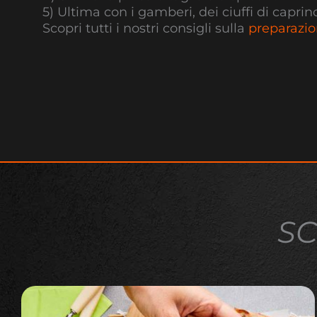
5) Ultima con i gamberi, dei ciuffi di capri
Scopri tutti i nostri consigli sulla
preparazio
SC