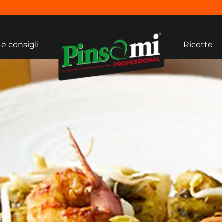
e consigli
Ricette