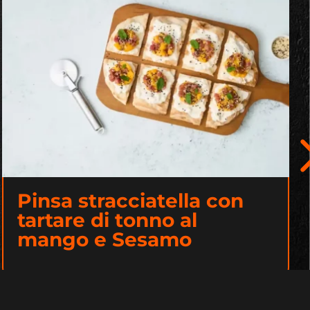
Pinsa stracciatella con
tartare di tonno al
mango e Sesamo