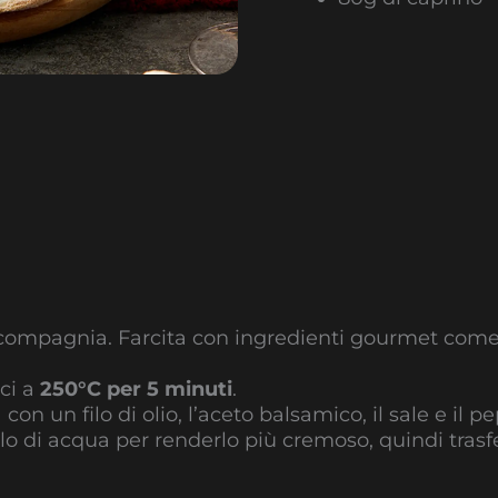
 compagnia. Farcita con ingredienti gourmet come
oci a
250°C per 5 minuti
.
on un filo di olio, l’aceto balsamico, il sale e il p
ilo di acqua per renderlo più cremoso, quindi trasf