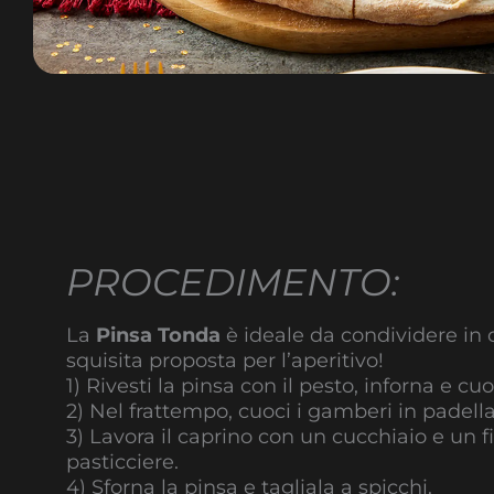
PROCEDIMENTO:
La
Pinsa Tonda
è ideale da condividere in
squisita proposta per l’aperitivo!
1) Rivesti la pinsa con il pesto, inforna e cu
2) Nel frattempo, cuoci i gamberi in padella c
3) Lavora il caprino con un cucchiaio e un f
pasticciere.
4) Sforna la pinsa e tagliala a spicchi.