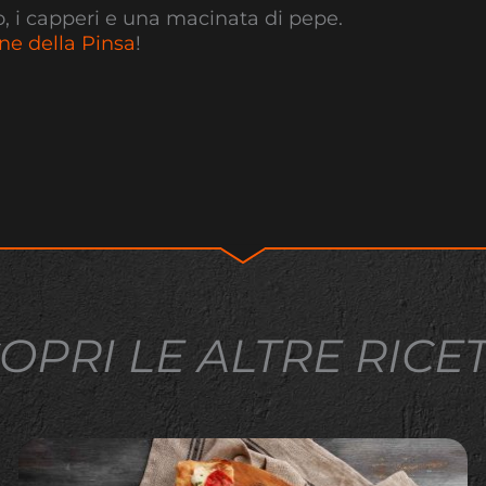
no, i capperi e una macinata di pepe.
ne della Pinsa
!
OPRI LE ALTRE RICE