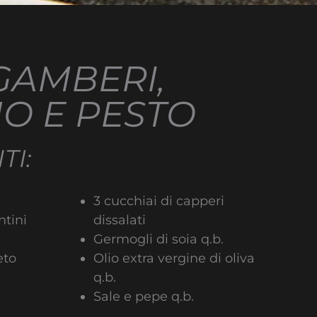
GAMBERI,
O E PESTO
TI:
3 cucchiai di capperi
tini
dissalati
Germogli di soia q.b.
eto
Olio extra vergine di oliva
q.b.
Sale e pepe q.b.