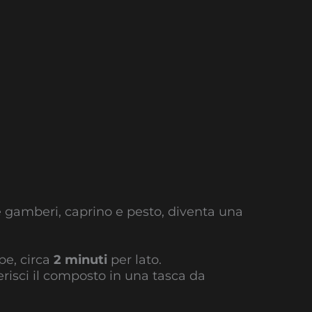
 gamberi, caprino e pesto, diventa una
epe, circa
2 minuti
per lato.
erisci il composto in una tasca da